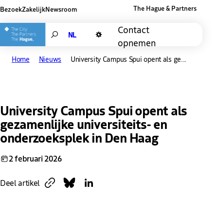
The Hague & Partners
Bezoek
Zakelijk
Newsroom
Andere websites van The Hague and Pa
Contact
Search
opnemen
Donkere modus
Home
Nieuws
University Campus Spui opent als ge...
University Campus Spui opent als
gezamenlijke universiteits- en
onderzoeksplek in Den Haag
2 februari 2026
Kopieer link
Deel op Bluesky
Deel op LinkedIn
Deel artikel
Downloaden
Link