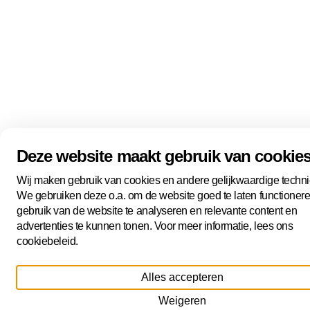
Het team
Contact
Kennis in Den Haag
Terug naar het portaal
Volg ons
Linkedin
Youtube
Deze website maakt gebruik van cookie
Bluesky
Wij maken gebruik van cookies en andere gelijkwaardige techn
We gebruiken deze o.a. om de website goed te laten functionere
gebruik van de website te analyseren en relevante content en
Keep me updated on everything The Hague
Nieuwsbrief
advertenties te kunnen tonen. Voor meer informatie, lees ons
has to offer!
cookiebeleid.
Corporate Nieuwsbrief
Alles accepteren
Cookies beheren
Weigeren