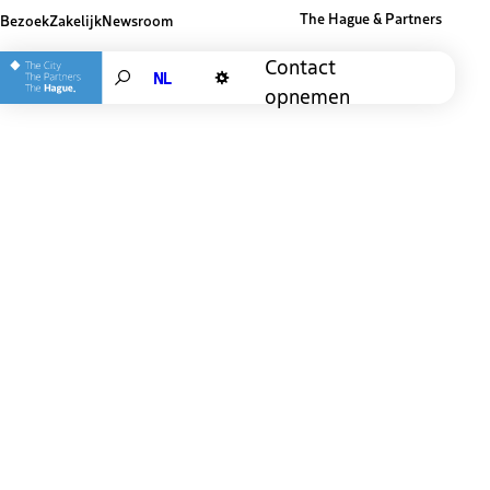
The Hague & Partners
Bezoek
Zakelijk
Newsroom
Andere websites van The Hague and Pa
Contact
Search
opnemen
Donkere modus