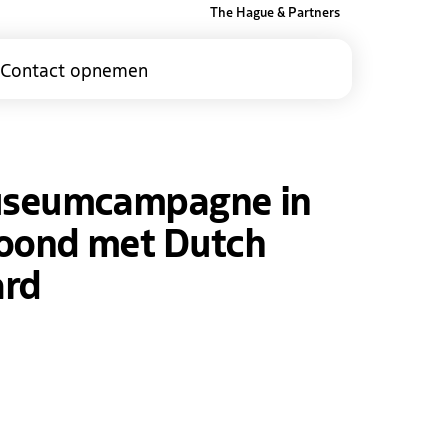
The Hague & Partners
Contact opnemen
modus
useumcampagne in
oond met Dutch
ard
kedIn