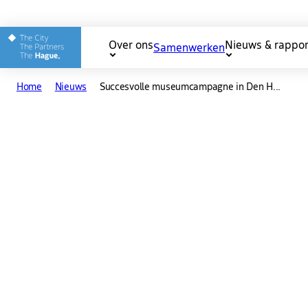
Andere websites van The 
Over ons
Nieuws & rappo
Samenwerken
Main
Home
Nieuws
Succesvolle museumcampagne in Den H...
navigation
Downloaden