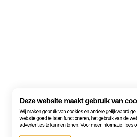
Kijk hier de mooi
gewonnen!
Deze website maakt gebruik van coo
Snel naar
Over ons
Wij maken gebruik van cookies en andere gelijkwaardige
VVV
Over ons
website goed te laten functioneren, het gebruik van de we
Het team
Contact
advertenties te kunnen tonen. Voor meer informatie, lees 
Kennis in Den Haag