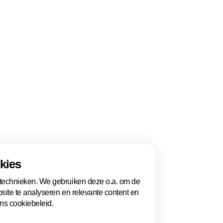
e campagne waarmee wij deze award 
kies
Volg ons
 technieken. We gebruiken deze o.a. om de
Linkedin
bsite te analyseren en relevante content en
Youtube
ons cookiebeleid.
Bluesky