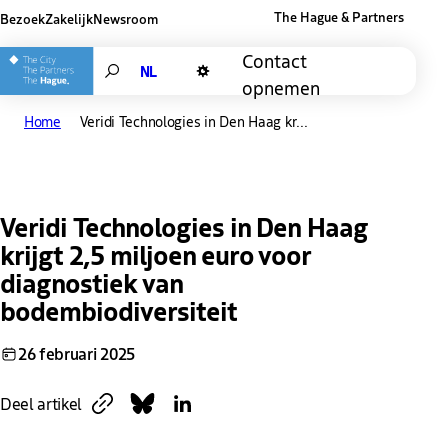
The Hague & Partners
Bezoek
Zakelijk
Newsroom
Andere websites van The Hague and Pa
Contact
Search
opnemen
Donkere modus
Home
Veridi Technologies in Den Haag kr...
Veridi Technologies in Den Haag
krijgt 2,5 miljoen euro voor
diagnostiek van
bodembiodiversiteit
26 februari 2025
Kopieer link
Deel op Bluesky
Deel op LinkedIn
Deel artikel
Downloaden
Link