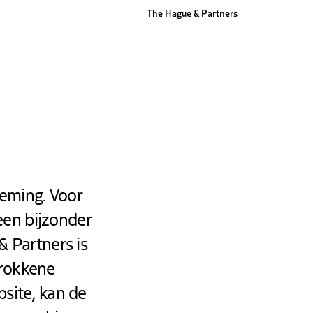
The Hague & Partners
neming. Voor
een bijzonder
& Partners is
trokkene
bsite, kan de