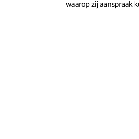
waarop zij aanspraak 
Gegevensbescher
Als verantwoordelijke voor 
organisatorische maatrege
verwerkt, zo goed mogelijk
principe veiligheidsleemte
gegarandeerd. Om deze rede
alternatieve middelen aan o
Definities
De gegevensbeschermingsve
door de Europese wetgever