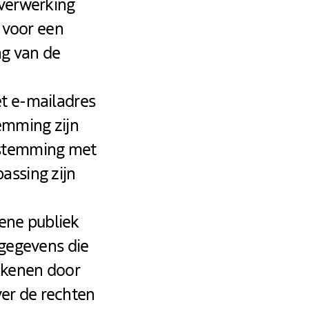
 verwerking
s voor een
ng van de
t e-mailadres
emming zijn
nstemming met
assing zijn
ene publiek
sgegevens die
kkenen door
er de rechten