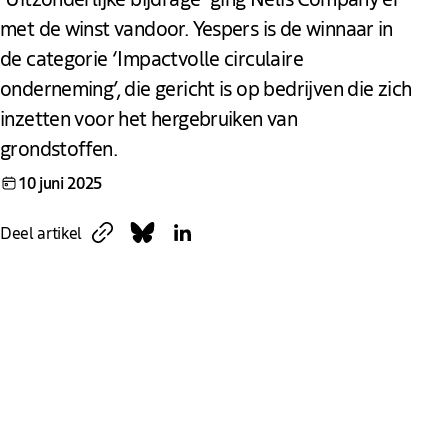
met de winst vandoor. Yespers is de winnaar in
de categorie ‘Impactvolle circulaire
onderneming’, die gericht is op bedrijven die zich
inzetten voor het hergebruiken van
grondstoffen.
10 juni 2025
Kopieer link
Deel op Bluesky
Deel op LinkedIn
Deel artikel
Downloaden
Link
Nur Icar (wethouder MKB) maakte de winnaars bekend
tijdens het evenement Den Haag Inspireert!. Dit jaar
ontvingen de winnaars voor het eerst een cheque van 5000
euro, die ingezet kan worden om de onderneming te laten
groeien. Ook kregen zij de Haagse Parel award