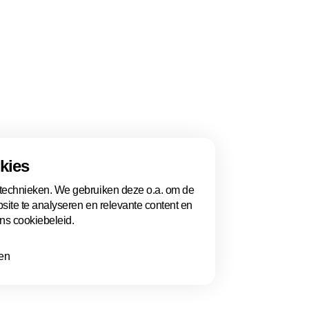
‘Mensen komen ons bedanken. Zelfs als ze verhuizen,
 een half uur langer. Dat zegt veel.’
lovend uit. Met een nieuwe pop-uplocatie op de Bin
ensen te bereiken. ‘We willen groeien, maar wel on
t is precies wat Pillen & Praten volgens Ayaat bijz
e verder kijkt dan medicijnen, mensen verbindt en 
kt.
kies
Volg ons
 technieken. We gebruiken deze o.a. om de
bsite te analyseren en relevante content en
ons cookiebeleid.
Facebook
len
Cookies beheren
Cookiestatement
Privacy policy
Voorwaarden