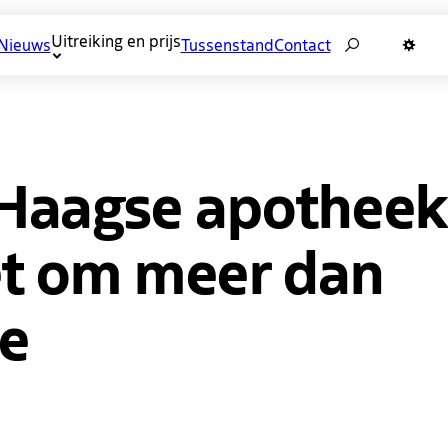
Zoeken
Uitreiking en prijs
Nieuws
Tussenstand
Contact
Donkere 
 Haagse apotheek
et om meer dan
e