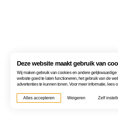
aanpak wordt gewaardeerd. 
bij ons weg. Ze reizen liever
De toekomst ziet er veelbe
Haagse apotheek nog meer m
karakter behouden.’ Want da
laagdrempelige apotheek di
dag een stukje sterker maa
Deze website maakt gebruik van coo
Snel naar
Over ons
Wij maken gebruik van cookies en andere gelijkwaardige
website goed te laten functioneren, het gebruik van de we
advertenties te kunnen tonen. Voor meer informatie, lees 
Over de Haagse Parel
Aanmelden
Jury
Alles accepteren
Weigeren
Zelf instel
De prijs