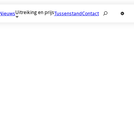
Zoeken
Uitreiking en prijs
Nieuws
Tussenstand
Contact
Donkere 
n software. Ze zijn partner van grote IT contractors 