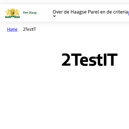
Over de Haagse Parel en de criteria
Main
Home
2TestIT
navigation
2TestIT
Downloaden
2TestIT test de kwaliteit va